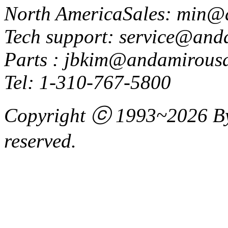
North America
Sales: min@
Tech support: service@an
Parts : jbkim@andamirous
Tel: 1-310-767-5800
Copyright ⓒ 1993~2026 By 
reserved.