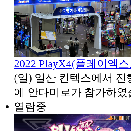
2022 PlayX4(플레이엑
(일) 일산 킨텍스에서 진행
에 안다미로가 참가하였
열람중