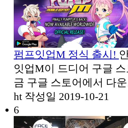
펌프잇업M 정식 출시!
잇업M이 드디어 구글 스
금 구글 스토어에서 다
ht
작성일
2019-10-21
6