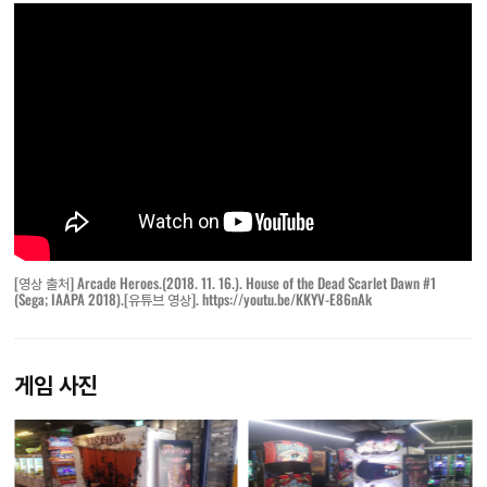
[영상 출처]
Arcade Heroes.(2018. 11. 16.). House of the Dead Scarlet Dawn #1
(Sega; IAAPA 2018).[유튜브 영상].
https://youtu.be/KKYV-E86nAk
게임 사진