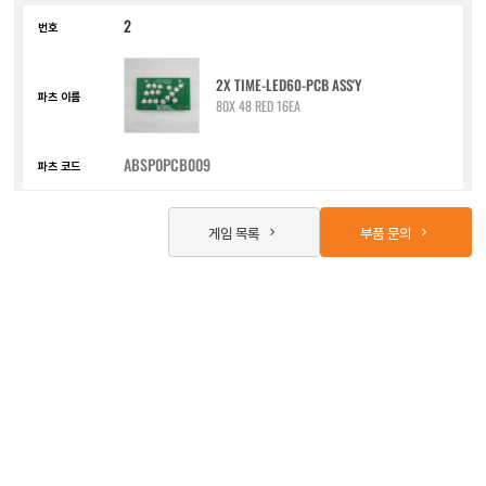
2
2X TIME-LED60-PCB ASS'Y
80X 48 RED 16EA
ABSP0PCB009
사진 보기
게임 목록
부품 문의
3
4 IR-PCB ASS V2
55 X 23 SI5312/ST5811 4R
ABSP0PCB010