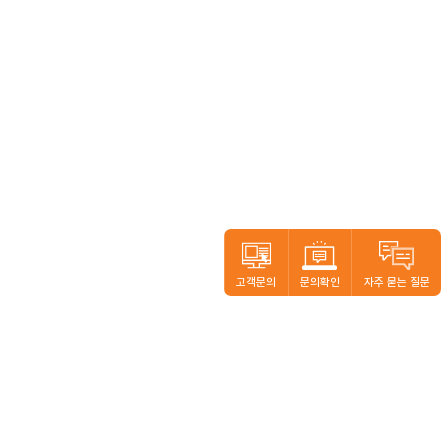
사진 보기
4
AC INPUT
DAC-13H
MELE0SWI015
고객문의
문의확인
자주 묻는 질문
사진 보기
본사.
경기도 고양시 일산동구 일산로 138(백석동) 일산테크노타운 공장동 704-1호 (10442)
공장.
5
경기도 고양시 일산동구 노첨길 72 (10432)
국내 서비스센터.