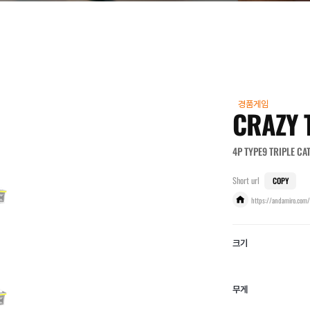
경품게임
CRAZY 
4P TYPE9 TRIPLE C
Short url
COPY
https://andamiro.com/
크기
무게