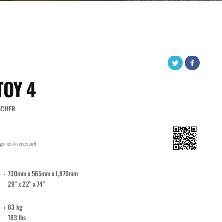
TOY 4
ATCHER
games-kr/crazytoy4
730mm x 565mm x 1,870mm
29" x 22" x 74"
83 kg
183 lbs