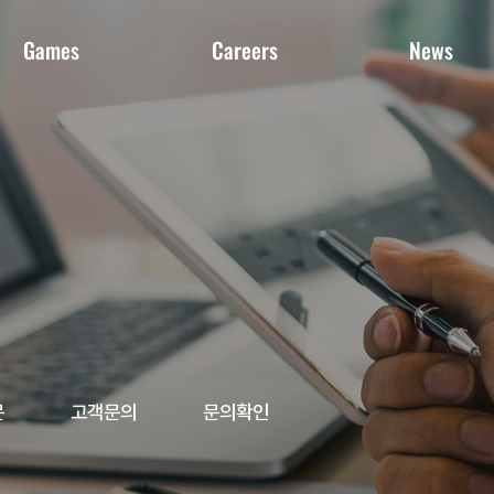
Games
Careers
News
게임
인재상
공지사항
미디어
복리후생
쇼룸
갤러리
채용절차 및 공고
문
고객문의
문의확인