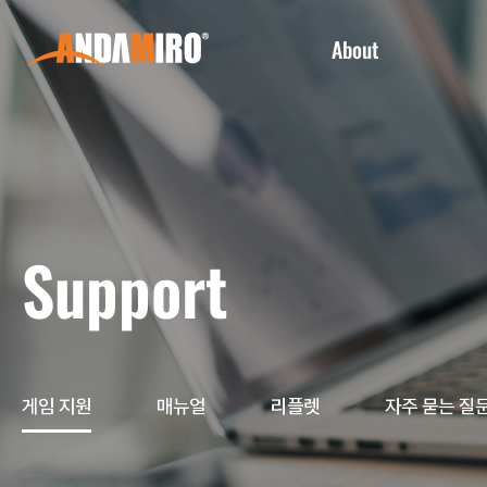
About
회사소개
임직원 인사말
연혁
CI 소개
Support
글로벌 사업장
비전 및 경영이념
지식재산권 및 IP 라이센싱
게임 지원
매뉴얼
리플렛
자주 묻는 질