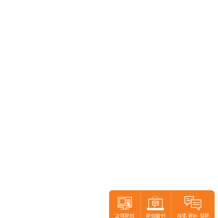
2.1
CPU
인텔 셀러론 G3930
MZZZ0PCB072
사진 보기
2.2
IMAGE BOARD
43" 4211
MZZZ0PCB058
고객문의
문의확인
자주 묻는 질문